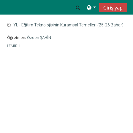
Ana içeriğe git
Toggle search input
Giriş yap
YL - Eğitim Teknolojisinin Kuramsal Temelleri (25-26 Bahar)
Öğretmen:
Özden ŞAHİN
İZMİRLİ