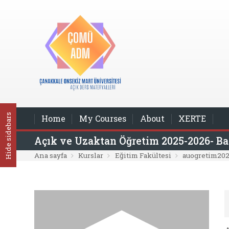
Ana içeriğe git
Hide sidebars
Home
My Courses
About
XERTE
Açık ve Uzaktan Öğretim 2025-2026- B
Ana sayfa
Kurslar
Eğitim Fakültesi
auogretim20